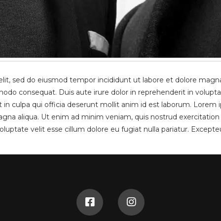
elit, sed do eiusmod tempor incididunt ut labore et dolore magn
modo consequat. Duis aute irure dolor in reprehenderit in voluptate
in culpa qui officia deserunt mollit anim id est laborum. Lorem i
gna aliqua. Ut enim ad minim veniam, quis nostrud exercitation 
oluptate velit esse cillum dolore eu fugiat nulla pariatur. Except