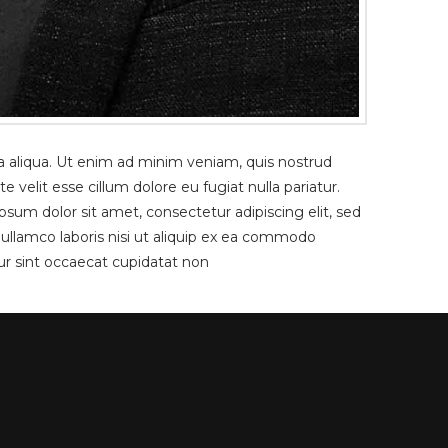
a aliqua. Ut enim ad minim veniam, quis nostrud
 velit esse cillum dolore eu fugiat nulla pariatur.
psum dolor sit amet, consectetur adipiscing elit, sed
ullamco laboris nisi ut aliquip ex ea commodo
eur sint occaecat cupidatat non