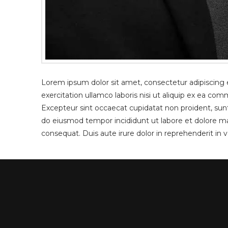
Lorem ipsum dolor sit amet, consectetur adipiscing 
exercitation ullamco laboris nisi ut aliquip ex ea com
Excepteur sint occaecat cupidatat non proident, sunt 
do eiusmod tempor incididunt ut labore et dolore ma
consequat. Duis aute irure dolor in reprehenderit in v